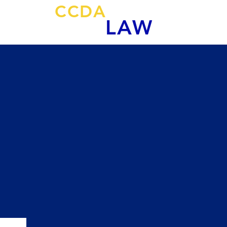
CCDA
NEW
LAW
Smart Legal 
BLIN
COFEPR
AGENCY
INBOUND
M
NEW
CONTRATOS SRP / NDA / O.C. / SW FREE