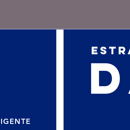
egal
Data 
ESTR
D
LIGENTE