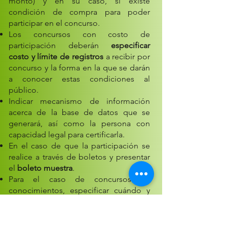
monto) y en su caso, si existe
condición de compra para poder
participar en el concurso.
Los concursos con costo de
participación deberán
especificar
costo y límite de registros
a recibir por
concurso y la forma en la que se darán
a conocer estas condiciones al
público.
Indicar mecanismo de información
acerca de la base de datos que se
generará, así como la persona con
capacidad legal para certificarla.
En el caso de que la participación se
realice a través de boletos y presentar
el
boleto muestra
.
Para el caso de concursos de
conocimientos, especificar cuándo y
cómo se van a formular las preguntas,
establecer el tema sobre el cuál
versarán, tipo de pregunta y tiempo de